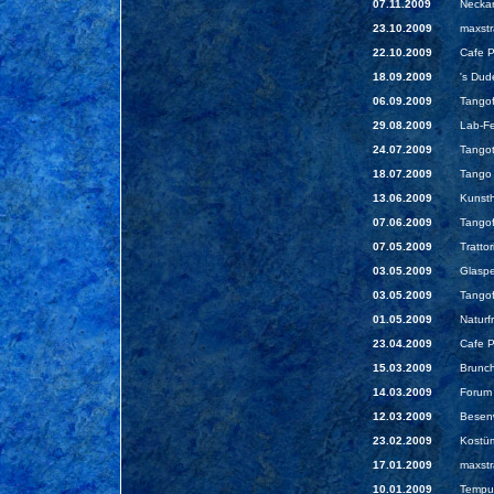
07.11.2009
Neckar
23.10.2009
maxst
22.10.2009
Cafe P
18.09.2009
's Dud
06.09.2009
Tangof
29.08.2009
Lab-Fe
24.07.2009
Tangot
18.07.2009
Tango 
13.06.2009
Kunsth
07.06.2009
Tangof
07.05.2009
Tratto
03.05.2009
Glaspe
03.05.2009
Tangof
01.05.2009
Naturf
23.04.2009
Cafe P
15.03.2009
Brunch
14.03.2009
Forum 
12.03.2009
Besenw
23.02.2009
Kostüm
17.01.2009
maxstr
10.01.2009
Tempus