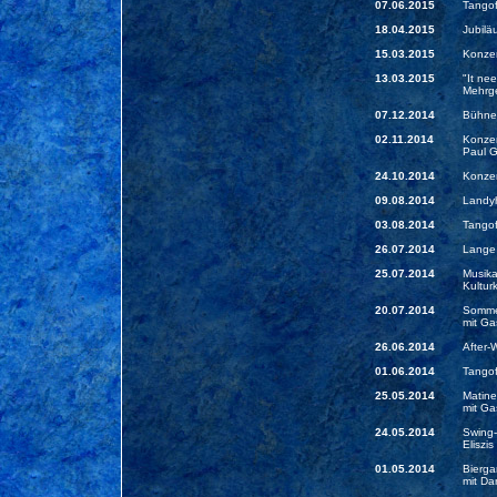
07.06.2015
Tangof
18.04.2015
Jubilä
15.03.2015
Konzer
13.03.2015
"It ne
Mehrge
07.12.2014
Bühne
02.11.2014
Konzer
Paul G
24.10.2014
Konzer
09.08.2014
Landyh
03.08.2014
Tangof
26.07.2014
Lange 
25.07.2014
Musika
Kultur
20.07.2014
Sommer
mit Ga
26.06.2014
After-
01.06.2014
Tangof
25.05.2014
Matine
mit Ga
24.05.2014
Swing-
Eliszi
01.05.2014
Bierga
mit Da