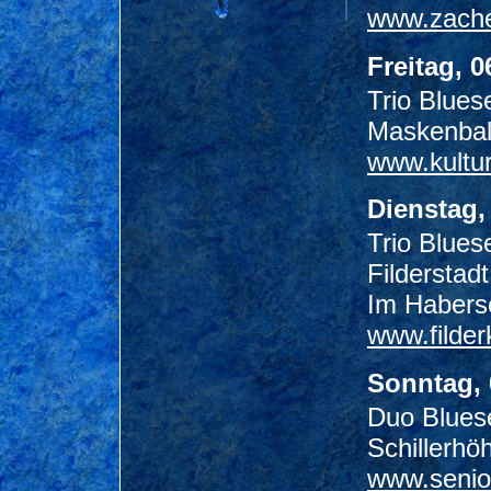
www.zache
Freitag, 0
Trio Blues
Maskenbal
www.kultu
Dienstag,
Trio Bluese
Filderstadt
Im Habersc
www.filderk
Sonntag, 
Duo Bluese
Schillerh
www.senior