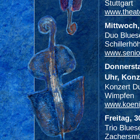
Stuttgart
www.theate
Mittwoch,
Duo Bluese
Schillerh
www.senio
Donnersta
Uhr, Konz
Konzert Du
Wimpfen
www.koeni
Freitag, 3
Trio Blues
Zachersmü