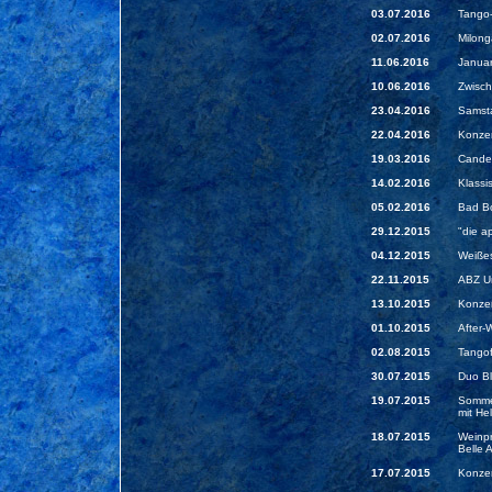
03.07.2016
Tango-
02.07.2016
Milong
11.06.2016
Januar
10.06.2016
Zwisch
23.04.2016
Samsta
22.04.2016
Konzer
19.03.2016
Candel
14.02.2016
Klassi
05.02.2016
Bad Bo
29.12.2015
"die a
04.12.2015
Weißes
22.11.2015
ABZ Un
13.10.2015
Konzer
01.10.2015
After-
02.08.2015
Tangof
30.07.2015
Duo Bl
19.07.2015
Sommer
mit He
18.07.2015
Weinpr
Belle 
17.07.2015
Konzer