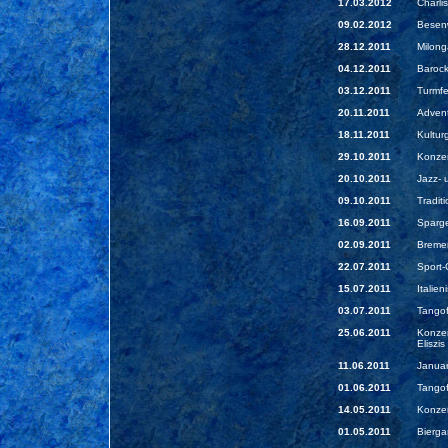
17.03.2012
Charli
09.02.2012
Besenw
28.12.2011
Milong
04.12.2011
Baroc
03.12.2011
Turmfe
20.11.2011
Advent
18.11.2011
Kultur
29.10.2011
Konzer
20.10.2011
Jazz- 
09.10.2011
Traditi
16.09.2011
Sparge
02.09.2011
Breme
22.07.2011
Sport-
15.07.2011
Italie
03.07.2011
Tangof
25.06.2011
Konzer
Eliszi
11.06.2011
Januar
01.06.2011
Tangof
14.05.2011
Konzer
01.05.2011
Bierga