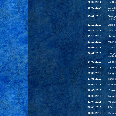
20.02.2014
mit Da
19.02.2014
Zu Gas
Kiste, 
15.02.2014
Swing-
Kultur
12.12.2013
Barock
10.11.2013
"Serat
19.10.2013
Besenw
13.10.2013
Matine
30.09.2013
Café Li
26.07.2013
Lange 
im Kul
14.06.2013
Open A
08.06.2013
Open A
02.06.2013
Tangof
17.05.2013
Tanzfe
16.05.2013
After-
10.05.2013
Konzer
05.05.2013
Tangof
21.04.2013
Musika
20.04.2013
20er J
13.03.2013
Gemein