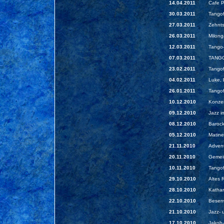
14.04.2011
Cafe P
30.03.2011
Tangof
27.03.2011
Zehnts
26.03.2011
Milong
12.03.2011
Tango-
07.03.2011
TANGO
23.02.2011
Tangof
04.02.2011
Luke,
26.01.2011
Tangof
10.12.2010
Konzer
09.12.2010
Jazz i
08.12.2010
Baroc
05.12.2010
Matine
21.11.2010
Advent
20.11.2010
Gemein
10.11.2010
Tangof
29.10.2010
Altes 
28.10.2010
Kathar
22.10.2010
Besenw
21.10.2010
Jazz- 
17.10.2010
Jakob-