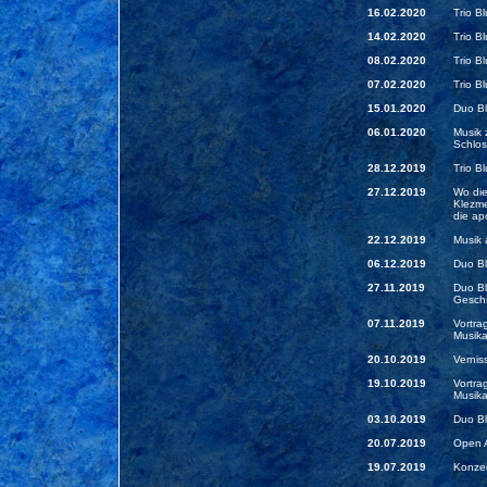
16.02.2020
Trio B
14.02.2020
Trio B
08.02.2020
Trio B
07.02.2020
Trio B
15.01.2020
Duo Bl
06.01.2020
Musik 
Schlos
28.12.2019
Trio B
27.12.2019
Wo die
Klezme
die ap
22.12.2019
Musik 
06.12.2019
Duo Bl
27.11.2019
Duo Bl
Geschi
07.11.2019
Vortra
Musika
20.10.2019
Verni
19.10.2019
Vortra
Musika
03.10.2019
Duo Bl
20.07.2019
Open A
19.07.2019
Konzer